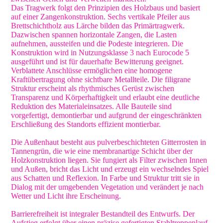
Das Tragwerk folgt den Prinzipien des Holzbaus und basiert
auf einer Zangenkonstruktion. Sechs vertikale Pfeiler aus
Brettschichtholz aus Lärche bilden das Primärtragwerk.
Dazwischen spannen horizontale Zangen, die Lasten
aufnehmen, aussteifen und die Podeste integrieren. Die
Konstruktion wird in Nutzungsklasse 3 nach Eurocode 5
ausgeführt und ist für dauerhafte Bewitterung geeignet.
Verblattete Anschlüsse ermöglichen eine homogene
Kraftübertragung ohne sichtbare Metallteile. Die filigrane
Struktur erscheint als rhythmisches Gerüst zwischen
Transparenz und Körperhaftigkeit und erlaubt eine deutliche
Reduktion des Materialeinsatzes. Alle Bauteile sind
vorgefertigt, demontierbar und aufgrund der eingeschränkten
Erschließung des Standorts effizient montierbar.
Die Außenhaut besteht aus pulverbeschichteten Gitterrosten in
Tannengrün, die wie eine membranartige Schicht über der
Holzkonstruktion liegen. Sie fungiert als Filter zwischen Innen
und Außen, bricht das Licht und erzeugt ein wechselndes Spiel
aus Schatten und Reflexion. In Farbe und Struktur tritt sie in
Dialog mit der umgebenden Vegetation und verändert je nach
Wetter und Licht ihre Erscheinung.
Barrierefreiheit ist integraler Bestandteil des Entwurfs. Der
Aufstieg erfolgt über einen präzise gefertigten Stahltreppenlauf