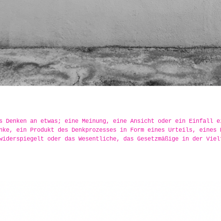
s Denken an etwas; eine Meinung, eine Ansicht oder ein Einfall e
nke, ein Produkt des Denkprozesses in Form eines Urteils, eines 
widerspiegelt oder das Wesentliche, das Gesetzmäßige in der Viel