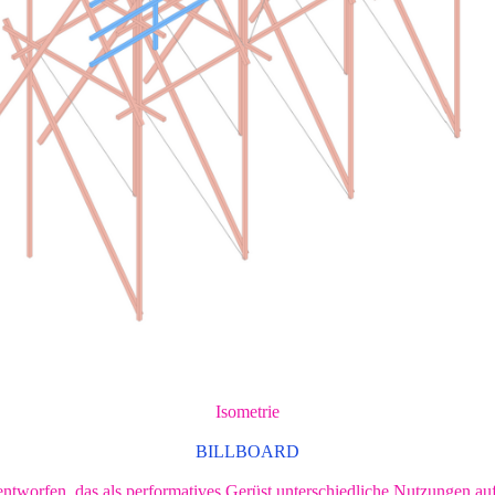
Isometrie
BILLBOARD
ntworfen, das als performatives Gerüst unterschiedliche Nutzungen au